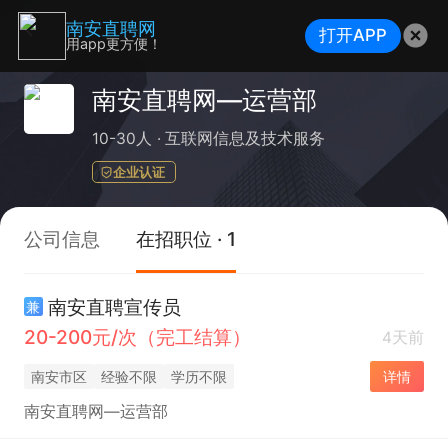
南安直聘网
打开APP
用app更方便！
南安直聘网—运营部
10-30人
互联网信息及技术服务
企业认证
公司信息
在招职位 · 1
南安直聘宣传员
兼
20-200元/次（完工结算）
4天前
南安市区
经验不限
学历不限
详情
南安直聘网—运营部