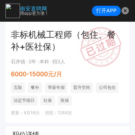
南安直聘网
打开APP
用app更方便！
非标机械工程师（包住、餐
补+医社保）
石井镇
2年
本科
招3人
6000-15000元/月
五险
餐补
带薪年假
晋升空间
公司包住
法定节假日
社保
医保
更新：4月16日
浏览：1264次
职位详情