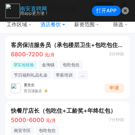
搜索
南安直聘网
打开APP
地图
用app更方便！
工作区域
酒店餐饮
薪资范围
筛选
客房保洁服务员（承包楼层卫生+包吃包住+节日福利）
6800-7200
3分钟前
元/月
实地核验
金淘镇
包吃包住
节日福利礼品礼金
带薪培训
...
黄先生
申请
官贝顶饭店
快餐厅店长（包吃住+工龄奖+年终红包）
5000-6000
7分钟前
元/月
南安市区
包吃包住