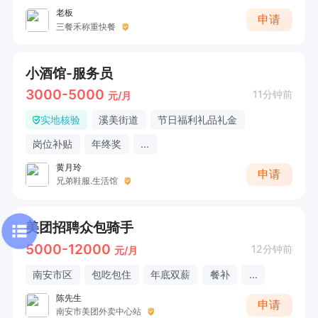
老板
申请
三餐禾称重快餐
小酒馆-服务员
3000-5000
11分钟前
元/月
实地核验
溪美街道
节日福利礼品礼金
岗位补贴
年终奖
...
黄月玲
申请
兄弟鞋服.生活馆
美团招聘众包骑手
5000-12000
12分钟前
元/月
南安市区
包吃包住
年底双薪
餐补
...
陈先生
申请
南安市美团外卖中心站