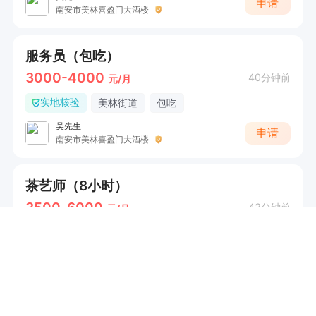
申请
南安市美林喜盈门大酒楼
服务员（包吃）
3000-4000
40分钟前
元/月
实地核验
美林街道
包吃
吴先生
申请
南安市美林喜盈门大酒楼
茶艺师（8小时）
3500-6000
43分钟前
元/月
溪美街道
年底双薪
一天8小时
满勤奖
陈总
申请
习礼问天下-（溪美店）
餐饮主管/领班