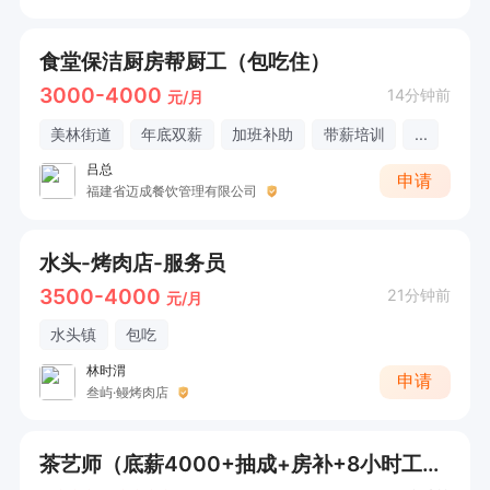
食堂保洁厨房帮厨工（包吃住）
3000-4000
14分钟前
元/月
美林街道
年底双薪
加班补助
带薪培训
...
吕总
申请
福建省迈成餐饮管理有限公司
水头-烤肉店-服务员
3500-4000
21分钟前
元/月
水头镇
包吃
林时渭
申请
叁屿·鳗烤肉店
茶艺师（底薪4000+抽成+房补+8小时工作制）