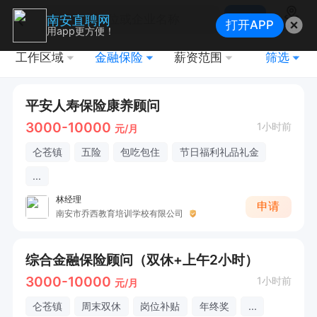
搜索
南安直聘网
打开APP
地图
用app更方便！
工作区域
金融保险
薪资范围
筛选
平安人寿保险康养顾问
3000-10000
1小时前
元/月
仑苍镇
五险
包吃包住
节日福利礼品礼金
...
林经理
申请
南安市乔西教育培训学校有限公司
综合金融保险顾问（双休+上午2小时）
3000-10000
1小时前
元/月
仑苍镇
周末双休
岗位补贴
年终奖
...