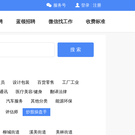
服务号
登录
|
注册
聘
蓝领招聘
微信找工作
收费标准
搜 索
文员
设计包装
百货零售
工厂工业
通讯
医疗美容/健身
翻译法律
汽车服务
其他分类
能源环保
评估师
炒股操盘手
柳城街道
溪美街道
美林街道