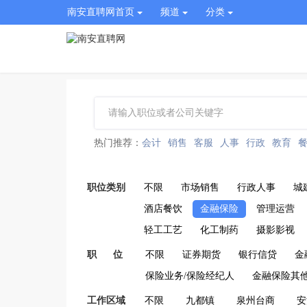
南安直聘网首页
频道
分类
热门推荐：
会计
销售
客服
人事
行政
教育
职位类别
不限
市场销售
行政人事
城
酒店餐饮
金融保险
管理运营
轻工工艺
化工制药
摄影影视
职 位
不限
证券期货
银行信贷
金
保险业务/保险经纪人
金融保险其
工作区域
不限
九都镇
泉州台商
安