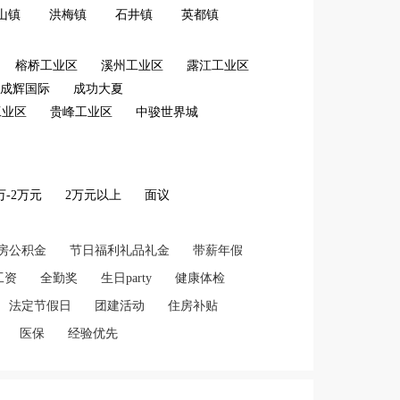
山镇
洪梅镇
石井镇
英都镇
榕桥工业区
溪州工业区
露江工业区
成辉国际
成功大夏
工业区
贵峰工业区
中骏世界城
2万-2万元
2万元以上
面议
房公积金
节日福利礼品礼金
带薪年假
工资
全勤奖
生日party
健康体检
法定节假日
团建活动
住房补贴
医保
经验优先