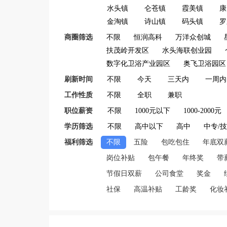
水头镇
仑苍镇
霞美镇
康
金淘镇
诗山镇
码头镇
罗
商圈筛选
不限
恒润高科
万洋众创城
扶茂岭开发区
水头海联创业园
数字化卫浴产业园区
奥飞卫浴园区
刷新时间
不限
今天
三天内
一周内
工作性质
不限
全职
兼职
职位薪资
不限
1000元以下
1000-2000元
学历筛选
不限
高中以下
高中
中专/
福利筛选
不限
五险
包吃包住
年底双
岗位补贴
包午餐
年终奖
带
节假日双薪
公司食堂
奖金
社保
高温补贴
工龄奖
化妆