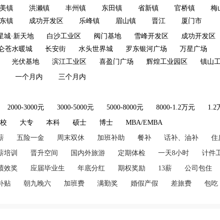
美镇
洪濑镇
丰州镇
东田镇
省新镇
官桥镇
梅
东镇
成功开发区
乐峰镇
眉山镇
晋江
厦门市
星城·新天地
白沙工业区
阀门基地
雪峰开发区
成功开发区
仑苍水暖城
长安街
水头世界城
罗东银河广场
万星广场
光伏基地
滨江工业区
喜盈门广场
辉煌工业园区
镇山
一个月内
三个月内
2000-3000元
3000-5000元
5000-8000元
8000-1.2万元
1.
技校
大专
本科
硕士
博士
MBA/EMBA
薪
五险一金
周末双休
加班补助
餐补
话补、油补
住
薪培训
晋升空间
国内外旅游
定期体检
一天8小时
计件
绩效奖
应届毕业生
年底分红
期权奖励
13薪
公司包住
补贴
朝九晚六
加班费
满勤奖
婚假产假
差旅费
包吃