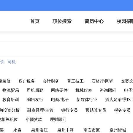
首页
职位搜索
简历中心
校园招
餐饮
司机
建装修
客户服务
会计财务
普工技工
石材行/陶瓷
文职
物流贸易
司机后勤
网络硬件
机械仪表
咨询顾问
电子
教育培训
编辑发行
电商/电子
新媒体行业
酒店足浴/景区
融投资分析
融资经理/主管
银行专员
预结算专员
税务专员
他相关职位
小额贷款
理财顾问
溪
永春
泉州洛江
泉州丰泽
南安市区
泉州鲤城