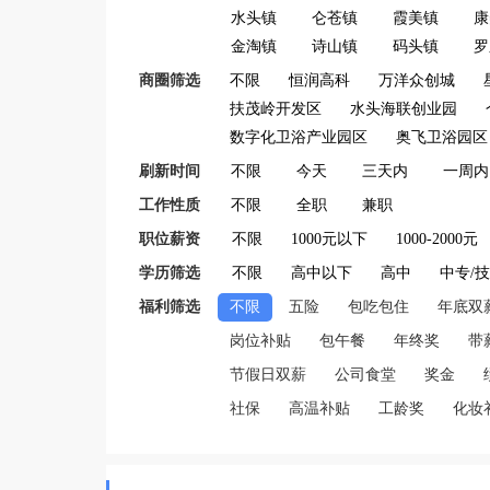
水头镇
仑苍镇
霞美镇
康
金淘镇
诗山镇
码头镇
罗
商圈筛选
不限
恒润高科
万洋众创城
扶茂岭开发区
水头海联创业园
数字化卫浴产业园区
奥飞卫浴园区
刷新时间
不限
今天
三天内
一周内
工作性质
不限
全职
兼职
职位薪资
不限
1000元以下
1000-2000元
学历筛选
不限
高中以下
高中
中专/
福利筛选
不限
五险
包吃包住
年底双
岗位补贴
包午餐
年终奖
带
节假日双薪
公司食堂
奖金
社保
高温补贴
工龄奖
化妆