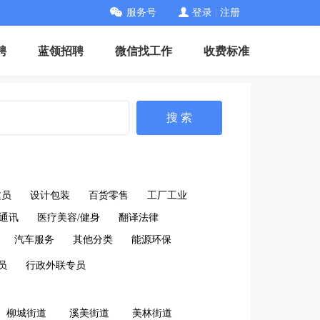
服务号
登录
|
注册
聘
蓝领招聘
微信找工作
收费标准
搜 索
文员
设计包装
百货零售
工厂工业
通讯
医疗美容/健身
翻译法律
汽车服务
其他分类
能源环保
员
行政外联专员
柳城街道
溪美街道
美林街道