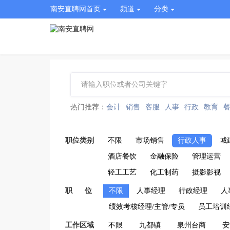
南安直聘网首页
频道
分类
热门推荐：
会计
销售
客服
人事
行政
教育
职位类别
不限
市场销售
行政人事
城
酒店餐饮
金融保险
管理运营
轻工工艺
化工制药
摄影影视
职 位
不限
人事经理
行政经理
人
绩效考核经理/主管/专员
员工培训
工作区域
不限
九都镇
泉州台商
安