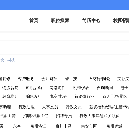
首页
职位搜索
简历中心
校园招
餐饮
司机
建装修
客户服务
会计财务
普工技工
石材行/陶瓷
文职
物流贸易
司机后勤
网络硬件
机械仪表
咨询顾问
电子
教育培训
编辑发行
电商/电子
新媒体行业
酒店足浴/景区
事助理
行政助理
人事文员
行政文员
薪资福利经理/主管/专
经理/主管
招聘经理/主任
招聘专员
行政人事其他相关职位
溪
永春
泉州洛江
泉州丰泽
南安市区
泉州鲤城