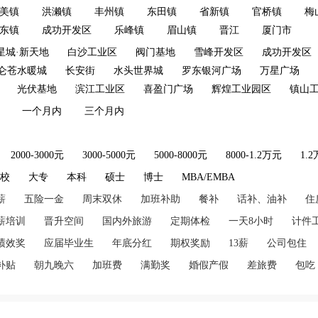
美镇
洪濑镇
丰州镇
东田镇
省新镇
官桥镇
梅
东镇
成功开发区
乐峰镇
眉山镇
晋江
厦门市
星城·新天地
白沙工业区
阀门基地
雪峰开发区
成功开发区
仑苍水暖城
长安街
水头世界城
罗东银河广场
万星广场
光伏基地
滨江工业区
喜盈门广场
辉煌工业园区
镇山
一个月内
三个月内
2000-3000元
3000-5000元
5000-8000元
8000-1.2万元
1.
技校
大专
本科
硕士
博士
MBA/EMBA
薪
五险一金
周末双休
加班补助
餐补
话补、油补
住
薪培训
晋升空间
国内外旅游
定期体检
一天8小时
计件
绩效奖
应届毕业生
年底分红
期权奖励
13薪
公司包住
补贴
朝九晚六
加班费
满勤奖
婚假产假
差旅费
包吃