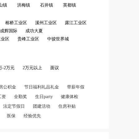
山镇
洪梅镇
石井镇
英都镇
榕桥工业区
溪州工业区
露江工业区
成辉国际
成功大夏
工业区
贵峰工业区
中骏世界城
2万-2万元
2万元以上
面议
房公积金
节日福利礼品礼金
带薪年假
工资
全勤奖
生日party
健康体检
法定节假日
团建活动
住房补贴
医保
经验优先